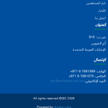
كبار المساهمين
الأخبار
اتصل بنا
العنوان
ص.ب: 816
أم القيوين
الإمارات العربية المتحدة
الإتصال
الهاتف:
+971 6 7681999
الفاكس:
+971 6 7681070
البريد الإلكتروني:
qic@emirates.net.ae
All rights reserved ©QIC 2026
Powered by:
Ibtekar Labs