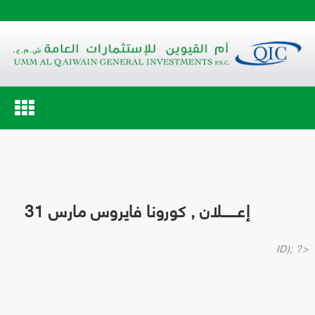
Toggle
navigation
إعــــــلان , كورونا فايروس مارس 31
ID); ?>