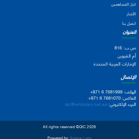
كبار المساهمين
الأخبار
اتصل بنا
العنوان
ص.ب: 816
أم القيوين
الإمارات العربية المتحدة
الإتصال
الهاتف:
+971 6 7681999
الفاكس:
+971 6 7681070
البريد الإلكتروني:
qic@emirates.net.ae
All rights reserved ©QIC 2026
Powered by:
Ibtekar Labs