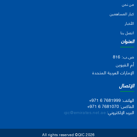
من نحن
كبار المساهمين
الأخبار
اتصل بنا
العنوان
ص.ب: 816
أم القيوين
الإمارات العربية المتحدة
الإتصال
الهاتف:
+971 6 7681999
الفاكس:
+971 6 7681070
البريد الإلكتروني:
qic@emirates.net.ae
All rights reserved ©QIC 2026