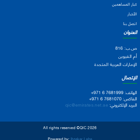
كبار المساهمين
الأخبار
اتصل بنا
العنوان
ص.ب: 816
أم القيوين
الإمارات العربية المتحدة
الإتصال
الهاتف:
+971 6 7681999
الفاكس:
+971 6 7681070
البريد الإلكتروني:
qic@emirates.net.ae
All rights reserved ©QIC 2026
Powered by:
Ibtekar Labs