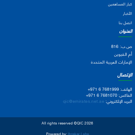
كبار المساهمين
الأخبار
اتصل بنا
العنوان
ص.ب: 816
أم القيوين
الإمارات العربية المتحدة
الإتصال
الهاتف:
+971 6 7681999
الفاكس:
+971 6 7681070
البريد الإلكتروني:
qic@emirates.net.ae
All rights reserved ©QIC 2026
Powered by:
Ibtekar Labs