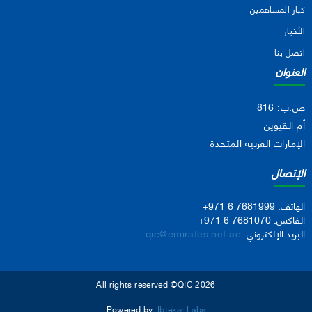
كبار المساهمين
الأخبار
اتصل بنا
العنوان
ص.ب: 816
أم القيوين
الإمارات العربية المتحدة
الإتصال
الهاتف:
+971 6 7681999
الفاكس:
+971 6 7681070
البريد الإلكتروني:
qic@emirates.net.ae
All rights reserved ©QIC 2026
Powered by:
Ibtekar Labs