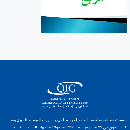
تأسست كشركة مساهمة عامة في إمارة أم القيوين بموجب المرسوم الأميري رقم
82/2 المؤرخ في 11 فبراير من عام 1982. بعد موافقة الجهات المختصة وتحت