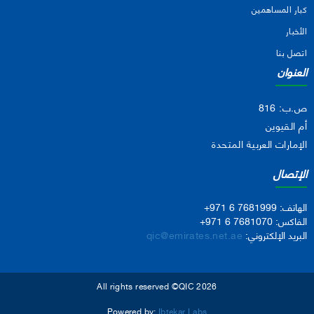
كبار المساهمين
الأخبار
اتصل بنا
العنوان
ص.ب: 816
أم القيوين
الإمارات العربية المتحدة
الإتصال
الهاتف:
+971 6 7681999
الفاكس:
+971 6 7681070
البريد الإلكتروني:
qic@emirates.net.ae
All rights reserved ©QIC 2026
Powered by:
Ibtekar Labs