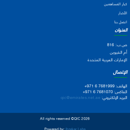
كبار المساهمين
الأخبار
اتصل بنا
العنوان
ص.ب: 816
أم القيوين
الإمارات العربية المتحدة
الإتصال
الهاتف:
+971 6 7681999
الفاكس:
+971 6 7681070
البريد الإلكتروني:
qic@emirates.net.ae
All rights reserved ©QIC 2026
Powered by:
Ibtekar Labs