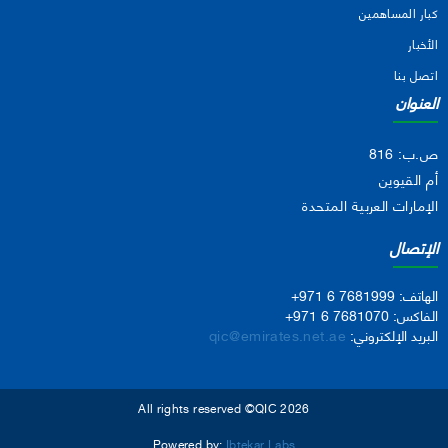
كبار المساهمين
الأخبار
اتصل بنا
العنوان
ص.ب: 816
أم القيوين
الإمارات العربية المتحدة
الإتصال
الهاتف:
+971 6 7681999
الفاكس:
+971 6 7681070
البريد الإلكتروني:
qic@emirates.net.ae
All rights reserved ©QIC 2026
Powered by:
Ibtekar Labs