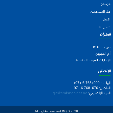
من نحن
كبار المساهمين
الأخبار
اتصل بنا
العنوان
ص.ب: 816
أم القيوين
الإمارات العربية المتحدة
الإتصال
الهاتف:
+971 6 7681999
الفاكس:
+971 6 7681070
البريد الإلكتروني:
qic@emirates.net.ae
All rights reserved ©QIC 2026