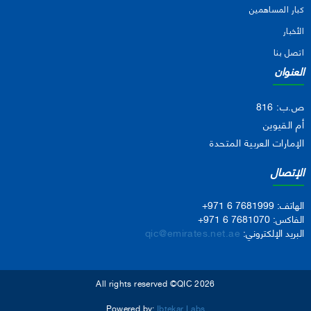
كبار المساهمين
الأخبار
اتصل بنا
العنوان
ص.ب: 816
أم القيوين
الإمارات العربية المتحدة
الإتصال
الهاتف:
+971 6 7681999
الفاكس:
+971 6 7681070
البريد الإلكتروني:
qic@emirates.net.ae
All rights reserved ©QIC 2026
Powered by:
Ibtekar Labs