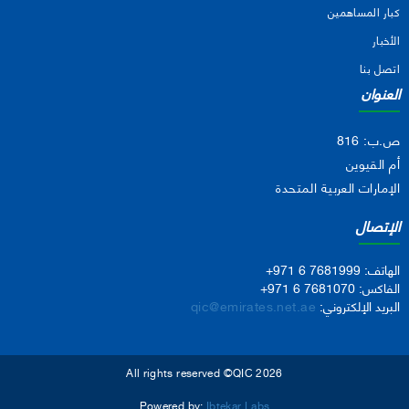
كبار المساهمين
الأخبار
اتصل بنا
العنوان
ص.ب: 816
أم القيوين
الإمارات العربية المتحدة
الإتصال
الهاتف:
+971 6 7681999
الفاكس:
+971 6 7681070
البريد الإلكتروني:
qic@emirates.net.ae
All rights reserved ©QIC 2026
Powered by:
Ibtekar Labs