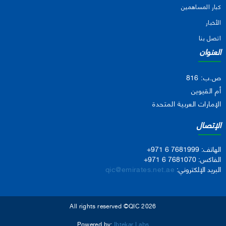
كبار المساهمين
الأخبار
اتصل بنا
العنوان
ص.ب: 816
أم القيوين
الإمارات العربية المتحدة
الإتصال
الهاتف:
+971 6 7681999
الفاكس:
+971 6 7681070
البريد الإلكتروني:
qic@emirates.net.ae
All rights reserved ©QIC 2026
Powered by:
Ibtekar Labs