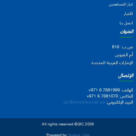
كبار المساهمين
الأخبار
اتصل بنا
العنوان
ص.ب: 816
أم القيوين
الإمارات العربية المتحدة
الإتصال
الهاتف:
+971 6 7681999
الفاكس:
+971 6 7681070
البريد الإلكتروني:
qic@emirates.net.ae
All rights reserved ©QIC 2026
Powered by:
Ibtekar Labs