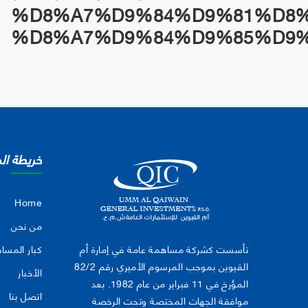
%D8%A7%D9%84%D9%81%D8
%D8%A7%D9%84%D9%85%D9
خريطة ال
Home
من نحن
تأسست كشركة مساهمة عامة في إمارة أم
كبار المسا
القيوين بموجب المرسوم الأميري رقم 82/2
الأخبار
المؤرخ في 11 فبراير من عام 1982. بعد
اتصل بنا
موافقة الجهات المختصة وتحت الرخصة