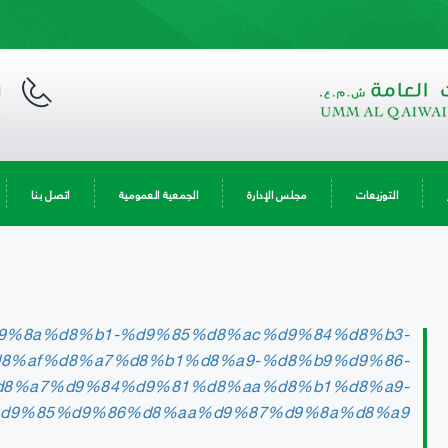
ا
9
التوزيعات
مجلس الإدارة
الجمعية العمومية
اتصل بنا
9%8a%d8%b1-%d9%85%d8%ac%d9%84%d8%b3-
8%af%d8%a7%d8%b1%d8%a9-%d8%b9%d9%86-
d8%a7%d9%84%d9%81%d8%aa%d8%b1%d8%a9-
d9%85%d9%86%d8%aa%d9%87%d9%8a%d8%a9