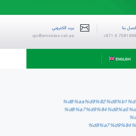
تصل بنا
بريد الكتروني
qic@emirates.net.ae
+971 6 768199
ENGLISH
%d8%aa%d9%82%d8%b1%d
%d8%a7%d9%84%d8%a5%d
%
%d8%a7%d9%84%