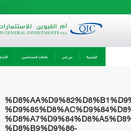
الرئيسية
من نحن
علاقات المستثمرين
الأخبار
%D8%AA%D9%82%D8%B1%D9
%D9%85%D8%AC%D9%84%D8%
%D8%A7%D9%84%D8%A5%D8
%D8%B9%D9%86-