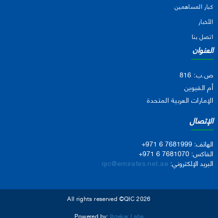
كبار المساهمين
الأخبار
اتصل بنا
العنوان
ص.ب: 816
أم القيوين
الإمارات العربية المتحدة
الإتصال
الهاتف:
+971 6 7681999
الفاكس:
+971 6 7681070
البريد الإلكتروني:
qic@emirates.net.ae
All rights reserved ©QIC 2026
Powered by:
Ibtekar Labs