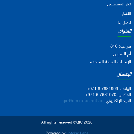
كبار المساهمين
الأخبار
اتصل بنا
العنوان
ص.ب: 816
أم القيوين
الإمارات العربية المتحدة
الإتصال
الهاتف:
+971 6 7681999
الفاكس:
+971 6 7681070
البريد الإلكتروني:
qic@emirates.net.ae
All rights reserved ©QIC 2026
Powered by:
Ibtekar Labs