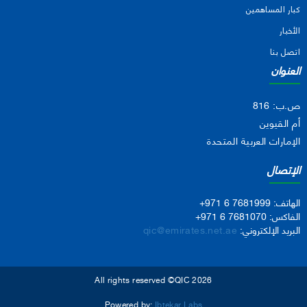
كبار المساهمين
الأخبار
اتصل بنا
العنوان
ص.ب: 816
أم القيوين
الإمارات العربية المتحدة
الإتصال
الهاتف:
+971 6 7681999
الفاكس:
+971 6 7681070
البريد الإلكتروني:
qic@emirates.net.ae
All rights reserved ©QIC 2026
Powered by:
Ibtekar Labs