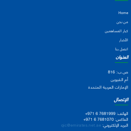
Home
من نحن
كبار المساهمين
الأخبار
اتصل بنا
العنوان
ص.ب: 816
أم القيوين
الإمارات العربية المتحدة
الإتصال
الهاتف:
+971 6 7681999
الفاكس:
+971 6 7681070
البريد الإلكتروني:
qic@emirates.net.ae