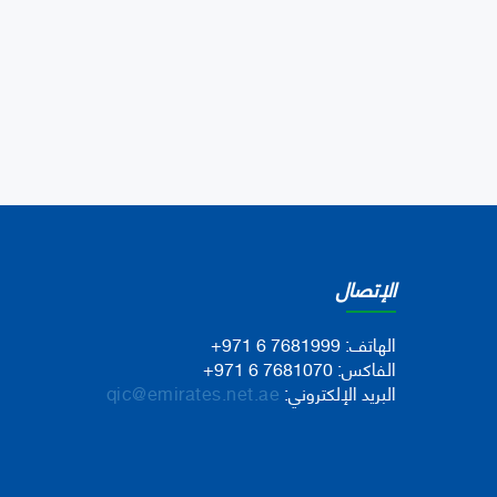
الإتصال
الهاتف:
+971 6 7681999
الفاكس:
+971 6 7681070
البريد الإلكتروني:
qic@emirates.net.ae