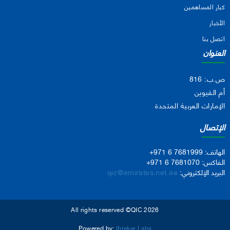
كبار المساهمين
الأخبار
اتصل بنا
العنوان
ص.ب: 816
أم القيوين
الإمارات العربية المتحدة
الإتصال
الهاتف:
+971 6 7681999
الفاكس:
+971 6 7681070
البريد الإلكتروني:
qic@emirates.net.ae
All rights reserved ©QIC 2026
Powered by:
Ibtekar Labs