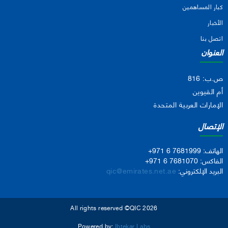
كبار المساهمين
الأخبار
اتصل بنا
العنوان
ص.ب: 816
أم القيوين
الإمارات العربية المتحدة
الإتصال
الهاتف:
+971 6 7681999
الفاكس:
+971 6 7681070
البريد الإلكتروني:
qic@emirates.net.ae
All rights reserved ©QIC 2026
Powered by:
Ibtekar Labs