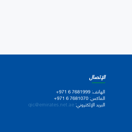
الإتصال
الهاتف:
+971 6 7681999
الفاكس:
+971 6 7681070
البريد الإلكتروني:
qic@emirates.net.ae