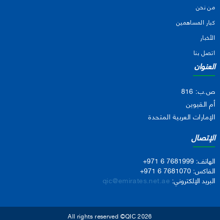
من نحن
كبار المساهمين
الأخبار
اتصل بنا
العنوان
ص.ب: 816
أم القيوين
الإمارات العربية المتحدة
الإتصال
الهاتف:
+971 6 7681999
الفاكس:
+971 6 7681070
البريد الإلكتروني:
qic@emirates.net.ae
All rights reserved ©QIC 2026