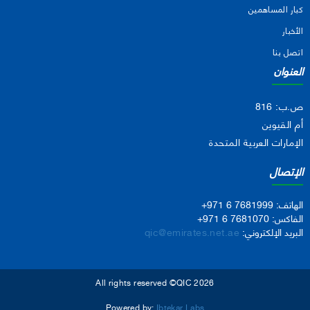
كبار المساهمين
الأخبار
اتصل بنا
العنوان
ص.ب: 816
أم القيوين
الإمارات العربية المتحدة
الإتصال
الهاتف:
+971 6 7681999
الفاكس:
+971 6 7681070
البريد الإلكتروني:
qic@emirates.net.ae
All rights reserved ©QIC 2026
Powered by:
Ibtekar Labs