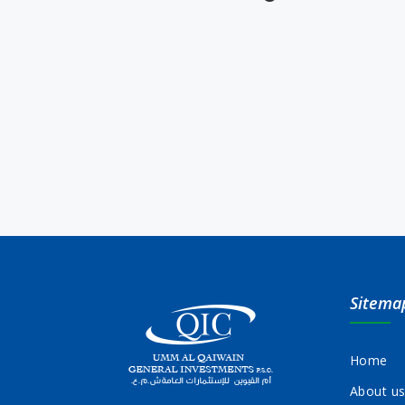
Sitema
Home
About u