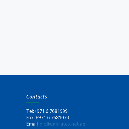
Contacts
Tel:
+971 6 7681999
Fax:
+971 6 7681070
Email:
qic@emirates.net.ae