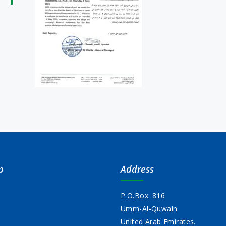
p
Address
P.O.Box: 816
Umm-Al-Quwain
s
United Arab Emirates.