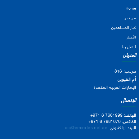
Home
من نحن
كبار المساهمين
الأخبار
اتصل بنا
العنوان
ص.ب: 816
أم القيوين
الإمارات العربية المتحدة
الإتصال
الهاتف:
+971 6 7681999
الفاكس:
+971 6 7681070
البريد الإلكتروني:
qic@emirates.net.ae